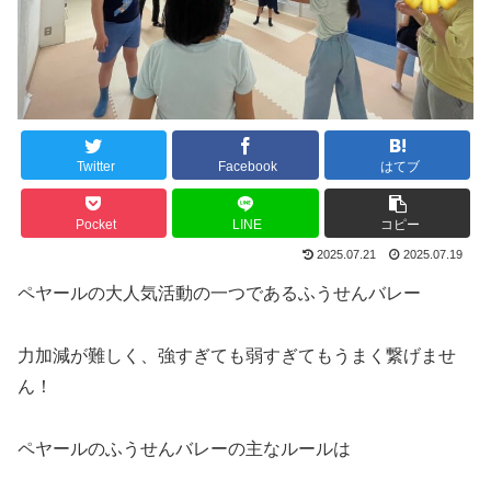
Twitter
Facebook
はてブ
Pocket
LINE
コピー
2025.07.21
2025.07.19
ペヤールの大人気活動の一つであるふうせんバレー
力加減が難しく、強すぎても弱すぎてもうまく繋げませ
ん！
ペヤールのふうせんバレーの主なルールは