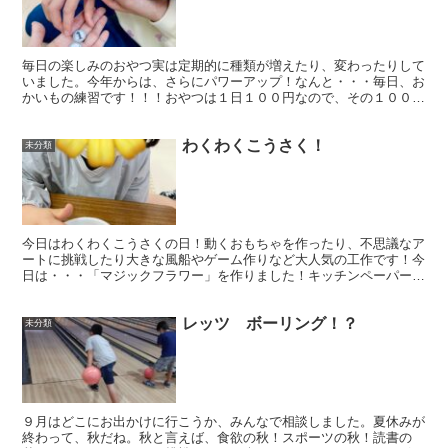
毎日の楽しみのおやつ実は定期的に種類が増えたり、変わったりして
いました。今年からは、さらにパワーアップ！なんと・・・毎日、お
かいもの練習です！！！おやつは１日１００円なので、その１００円
を使って、自分のお気に入りのお菓子を選んで食べられます...
わくわくこうさく！
未分類
今日はわくわくこうさくの日！動くおもちゃを作ったり、不思議なア
ートに挑戦したり大きな風船やゲーム作りなど大人気の工作です！今
日は・・・「マジックフラワー」を作りました！キッチンペーパーを
丸く切った花びらを1人40枚も作ります！大変だけど頑張...
レッツ ボーリング！？
未分類
９月はどこにお出かけに行こうか、みんなで相談しました。夏休みが
終わって、秋だね。秋と言えば、食欲の秋！スポーツの秋！読書の