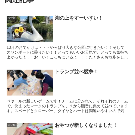
湖の上をすーいすい！
未分類
10月のおでかけは・・・やっぱり大きな公園に行きたい！！そして
スワンボートに乗りたい！！とってもいいお天気で、とっても気持ち
よかったよ！！おーい！こっちにいるよー！！たくさんお散歩をした
り、鬼ごっこもしたよ！遊んだ後は・・・おなかがすいたね...
トランプ並べ競争！
未分類
ペヤールの新しいゲームです！チームに分かれて、それぞれのチーム
で、決まったマークのトランプを、１から順番に集めて並べていきま
す。スペードとクローバー、ダイヤとハートは間違いやすいので気を
付けて！１人ずつ「次はハートの３だよ！」「クローバーの...
おやつが新しくなりました！
未分類