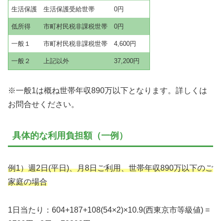
生活保護
生活保護受給世帯
0円
低所得
市町村民税非課税世帯
0円
一般１
市町村民税非課税世帯
4,600円
一般２
上記以外
37,200円
※一般1は概ね世帯年収890万以下となります。詳しくは
お問合せください。
具体的な利用負担額（一例）
例1）週2日(平日)、月8日ご利用、世帯年収890万以下のご
家庭の場合
1日当たり：604+187+108(54×2)×10.9(西東京市等級値) =